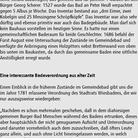
Bürger Georg Scherer. 1527 wurde das Bad an Peter Heuß verpachtet
gegen 5 Albus je Woche. Das Inventar bestand aus „drei Eimer, zwei
Kobelgin und 25 Messingene Schröpfköpfe“. Das Inventar war also sehr
dürftig und ebenso primitiv war auch das Badegebäude. Man darf sich
kein Bauhaus vorstellen im heutigen Sinne. Es hatte nur einen
gemeinschaftlichen Baderaum für beide Geschlechter. 1686 befahl der
Fürst August eine Untersuchung der Zustände im Gemeindebad und
verfügte die Anbringung eines Holzgitters nebst Bretterwand von oben
bis unten im Baukasten, da durch das gemeinsame Baden eine sittliche
Anstößigkeit erregt wurde.
Eine interessante Badeverordnung aus alter Zeit
Einen Einblick in die früheren Zustände im Gemeindebad gibt uns die
im Jahre 1781 erlassene Verordnung des Stadtrats Wiesbadens, die wir
nur auszugsweise wiedergeben:
„Nachdem es schon mehrmalen geschehen, daß in dem diahiesigen
gemeinen Burger-Bad Menschen während des Badens ertrunken, dieses
aber hauptsächlich der nicht genugsamen Aufsicht und Unterordnung
und darunter vornehmlich auch dem zuzuschreiben, daß öfters Leute
ganz allein, und auch ohne Licht hineingelassen werden, in welch