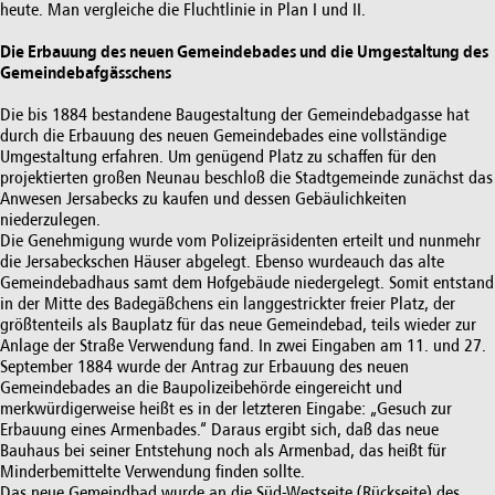
heute. Man vergleiche die Fluchtlinie in Plan I und II.
Die Erbauung des neuen Gemeindebades und die Umgestaltung des
Gemeindebafgässchens
Die bis 1884 bestandene Baugestaltung der Gemeindebadgasse hat
durch die Erbauung des neuen Gemeindebades eine vollständige
Umgestaltung erfahren. Um genügend Platz zu schaffen für den
projektierten großen Neunau beschloß die Stadtgemeinde zunächst das
Anwesen Jersabecks zu kaufen und dessen Gebäulichkeiten
niederzulegen.
Die Genehmigung wurde vom Polizeipräsidenten erteilt und nunmehr
die Jersabeckschen Häuser abgelegt. Ebenso wurdeauch das alte
Gemeindebadhaus samt dem Hofgebäude niedergelegt. Somit entstand
in der Mitte des Badegäßchens ein langgestrickter freier Platz, der
größtenteils als Bauplatz für das neue Gemeindebad, teils wieder zur
Anlage der Straße Verwendung fand. In zwei Eingaben am 11. und 27.
September 1884 wurde der Antrag zur Erbauung des neuen
Gemeindebades an die Baupolizeibehörde eingereicht und
merkwürdigerweise heißt es in der letzteren Eingabe: „Gesuch zur
Erbauung eines Armenbades.“ Daraus ergibt sich, daß das neue
Bauhaus bei seiner Entstehung noch als Armenbad, das heißt für
Minderbemittelte Verwendung finden sollte.
Das neue Gemeindbad wurde an die Süd-Westseite (Rückseite) des