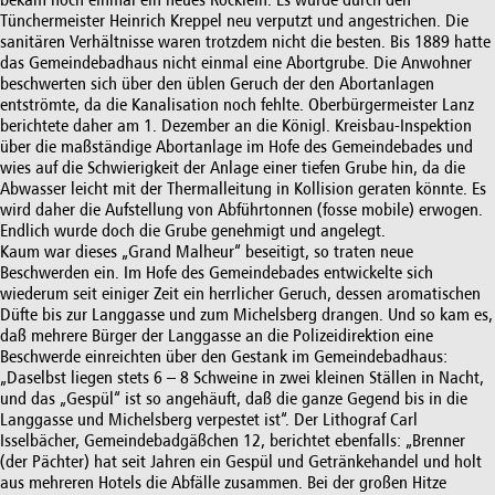
bekam noch einmal ein neues Röcklein. Es wurde durch den
Tünchermeister Heinrich Kreppel neu verputzt und angestrichen. Die
sanitären Verhältnisse waren trotzdem nicht die besten. Bis 1889 hatte
das Gemeindebadhaus nicht einmal eine Abortgrube. Die Anwohner
beschwerten sich über den üblen Geruch der den Abortanlagen
entströmte, da die Kanalisation noch fehlte. Oberbürgermeister Lanz
berichtete daher am 1. Dezember an die Königl. Kreisbau-Inspektion
über die maßständige Abortanlage im Hofe des Gemeindebades und
wies auf die Schwierigkeit der Anlage einer tiefen Grube hin, da die
Abwasser leicht mit der Thermalleitung in Kollision geraten könnte. Es
wird daher die Aufstellung von Abführtonnen (fosse mobile) erwogen.
Endlich wurde doch die Grube genehmigt und angelegt.
Kaum war dieses „Grand Malheur“ beseitigt, so traten neue
Beschwerden ein. Im Hofe des Gemeindebades entwickelte sich
wiederum seit einiger Zeit ein herrlicher Geruch, dessen aromatischen
Düfte bis zur Langgasse und zum Michelsberg drangen. Und so kam es,
daß mehrere Bürger der Langgasse an die Polizeidirektion eine
Beschwerde einreichten über den Gestank im Gemeindebadhaus:
„Daselbst liegen stets 6 – 8 Schweine in zwei kleinen Ställen in Nacht,
und das „Gespül“ ist so angehäuft, daß die ganze Gegend bis in die
Langgasse und Michelsberg verpestet ist“. Der Lithograf Carl
Isselbächer, Gemeindebadgäßchen 12, berichtet ebenfalls: „Brenner
(der Pächter) hat seit Jahren ein Gespül und Getränkehandel und holt
aus mehreren Hotels die Abfälle zusammen. Bei der großen Hitze