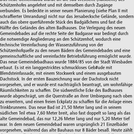
Schützenhofes angelehnt und mit demselben durch Zugänge
verbunden. Es bedeckte in seiner neuen Planierung (siehe Plan II mit
schraffierter Umrandung) nicht nur das Jersabecksche Gelände, sondern
auch das obere querführende Stück des Badgäßchens und fast die
Hälfte des Geländes des alten Badhauses. Die Verlegung des neuen
Gemeindebades auf die rechte Seite der Badgasse war bedingt durch
die notwendige Angliederung an den Schützenhof, wodurch eine
technische Vereinfachung der Wasserzuführung von der
Schützenhofquelle zu den neuen Bädern des Gemeindebades und eine
gemeinschaftliche und vereinfachte Betriebsführung ermöglicht wurde.
Das neue Gemeindebadhaus wurde 1884/85 von der Stadt Wiesbaden
erbaut. Es ist ein langgestricktes schmuckloses Geb#ude mit
Blendsteinfassade, mit einem Stockwerk und einem ausgebauten
Dachstock. In der ersten Bauzeichnung war der Dachstock nicht
vorgesehen, und er wurde erst nachträglich beantragt, um wohnfähige
Räumlichkeiten zu schaffen. Die südwestliche Ecke des Badhauses
wurde abgeschrägt, um die Querstraße an ihrer Umbiegung nach oben
zu erweitern, und einen freien Eckplatz zu schaffen für die Anlage eines
Trinkbrunnens. Das neue Bad ist 21,50 Meter lang und in seinem
südlichen Teil etwa 7,60 Meter breit, also fast doppelt so lang als das
alte Gemeindebad, das nur 12,26 Meter lang und nur 5,20 Meter tief
war. In dem neuen Gemeindebad waren ursprünglich 21 Einzelbäder
vorgesehen, während das alte Bauhaus nur 8 Bäder besaß. Heute zählt