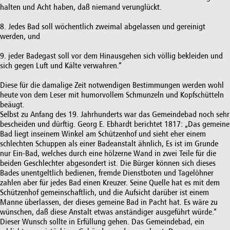
halten und Acht haben, daß niemand verunglückt.
8. Jedes Bad soll wöchentlich zweimal abgelassen und gereinigt
werden, und
9. jeder Badegast soll vor dem Hinausgehen sich völlig bekleiden und
sich gegen Luft und Kälte verwahren.“
Diese für die damalige Zeit notwendigen Bestimmungen werden wohl
heute von dem Leser mit humorvollem Schmunzeln und Kopfschütteln
beäugt.
Selbst zu Anfang des 19. Jahrhunderts war das Gemeindebad noch sehr
bescheiden und dürftig. Georg E. Ebhardt berichtet 1817: „Das gemeine
Bad liegt inseinem Winkel am Schützenhof und sieht eher einem
schlechten Schuppen als einer Badeanstalt ähnlich, Es ist im Grunde
nur Ein-Bad, welches durch eine hölzerne Wand in zwei Teile für die
beiden Geschlechter abgesondert ist. Die Bürger können sich dieses
Bades unentgeltlich bedienen, fremde Dienstboten und Tagelöhner
zahlen aber für jedes Bad einen Kreuzer. Seine Quelle hat es mit dem
Schützenhof gemeinschaftlich, und die Aufsicht darüber ist einem
Manne überlassen, der dieses gemeine Bad in Pacht hat. Es wäre zu
wünschen, daß diese Anstalt etwas anständiger ausgeführt würde.“
Dieser Wunsch sollte in Erfüllung gehen. Das Gemeindebad, ein