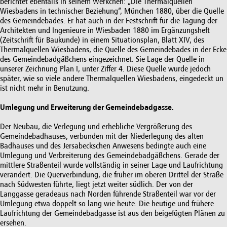
berichtet ebenfalls in seinem Werkchen: „Die Thermalquellen
Wiesbadens in technischer Beziehung“, München 1880, über die Quelle
des Gemeindebades. Er hat auch in der Festschrift für die Tagung der
Architekten und Ingenieure in Wiesbaden 1880 im Ergänzungsheft
(Zeitschrift für Baukunde) in einem Situationsplan, Blatt XIV, des
Thermalquellen Wiesbadens, die Quelle des Gemeindebades in der Ecke
des Gemeindebadgäßchens eingezeichnet. Sie Lage der Quelle in
unserer Zeichnung Plan I, unter Ziffer 4. Diese Quelle wurde jedoch
später, wie so viele andere Thermalquellen Wiesbadens, eingedeckt un
ist nicht mehr in Benutzung.
Umlegung und Erweiterung der Gemeindebadgasse.
Der Neubau, die Verlegung und erhebliche Vergrößerung des
Gemeindebadhauses, verbunden mit der Niederlegung des alten
Badhauses und des Jersabeckschen Anwesens bedingte auch eine
Umlegung und Verbreiterung des Gemeindebadgäßchens. Gerade der
mittlere Straßenteil wurde vollständig in seiner Lage und Laufrichtung
verändert. Die Querverbindung, die früher im oberen Drittel der Straße
nach Südwesten führte, liegt jetzt weiter südlich. Der von der
Langgasse geradeaus nach Norden führende Straßenteil war vor der
Umlegung etwa doppelt so lang wie heute. Die heutige und frühere
Laufrichtung der Gemeindebadgasse ist aus den beigefügten Plänen zu
ersehen.