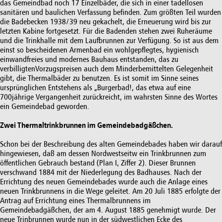
das Gemeindbad noch 17 Einzelbäder, die sich in einer tadellosen
sanitären und baulichen Verfassung befinden. Zum größten Teil wurden
die Badebecken 1938/39 neu gekachelt, die Erneuerung wird bis zur
letzten Kabine fortgesetzt. Für die Badenden stehen zwei Ruheräume
und die Trinkhalle mit dem Laufbrunnen zur Verfügung. So ist aus dem
einst so bescheidenen Armenbad ein wohlgepflegtes, hygienisch
einwandfreies und modernes Bauhaus entstanden, das zu
verbilligtenVorzugspreisen auch dem Minderbemittelten Gelegenheit
gibt, die Thermalbäder zu benutzen. Es ist somit im Sinne seines
ursprünglichen Entstehens als „Burgerbad!, das etwa auf eine
700jährige Vergangenheit zurückreicht, im wahrsten Sinne des Wortes
ein Gemeindebad geworden.
Zwei Thermaltrinkbrunnen im Gemeindebadgäßchen.
Schon bei der Beschreibung des alten Gemeindebades haben wir darauf
hingewiesen, daß am dessen Nordwestseitw ein Trinkbrunnen zum
öffentlichen Gebrauch bestand (Plan I, Ziffer 2). Dieser Brunnen
verschwand 1884 mit der Niederlegung des Badhauses. Nach der
Errichtung des neuen Gemeindebades wurde auch die Anlage eines
neuen Trinkbrunnens in die Wege geleitet. Am 20 Juli 1885 erfolgte der
Antrag auf Errichtung eines Thermalbrunnens im
Gemeindebadgäßchen, der am 4. August 1885 genehmigt wurde. Der
neue Trinbrunnen wurde nun in der südwestlichen Ecke des