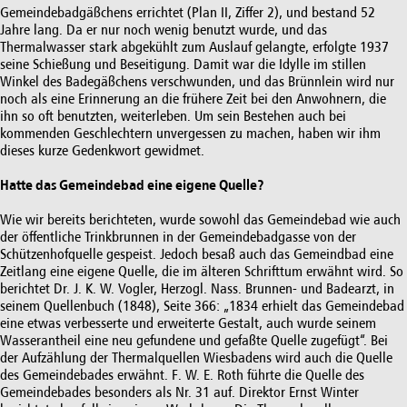
Gemeindebadgäßchens errichtet (Plan II, Ziffer 2), und bestand 52
Jahre lang. Da er nur noch wenig benutzt wurde, und das
Thermalwasser stark abgekühlt zum Auslauf gelangte, erfolgte 1937
seine Schießung und Beseitigung. Damit war die Idylle im stillen
Winkel des Badegäßchens verschwunden, und das Brünnlein wird nur
noch als eine Erinnerung an die frühere Zeit bei den Anwohnern, die
ihn so oft benutzten, weiterleben. Um sein Bestehen auch bei
kommenden Geschlechtern unvergessen zu machen, haben wir ihm
dieses kurze Gedenkwort gewidmet.
Hatte das Gemeindebad eine eigene Quelle?
Wie wir bereits berichteten, wurde sowohl das Gemeindebad wie auch
der öffentliche Trinkbrunnen in der Gemeindebadgasse von der
Schützenhofquelle gespeist. Jedoch besaß auch das Gemeindbad eine
Zeitlang eine eigene Quelle, die im älteren Schrifttum erwähnt wird. So
berichtet Dr. J. K. W. Vogler, Herzogl. Nass. Brunnen- und Badearzt, in
seinem Quellenbuch (1848), Seite 366: „1834 erhielt das Gemeindebad
eine etwas verbesserte und erweiterte Gestalt, auch wurde seinem
Wasserantheil eine neu gefundene und gefaßte Quelle zugefügt“. Bei
der Aufzählung der Thermalquellen Wiesbadens wird auch die Quelle
des Gemeindebades erwähnt. F. W. E. Roth führte die Quelle des
Gemeindebades besonders als Nr. 31 auf. Direktor Ernst Winter