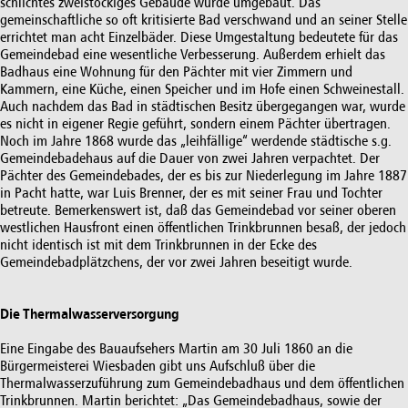
schlichtes zweistöckiges Gebäude wurde umgebaut. Das
gemeinschaftliche so oft kritisierte Bad verschwand und an seiner Stelle
errichtet man acht Einzelbäder. Diese Umgestaltung bedeutete für das
Gemeindebad eine wesentliche Verbesserung. Außerdem erhielt das
Badhaus eine Wohnung für den Pächter mit vier Zimmern und
Kammern, eine Küche, einen Speicher und im Hofe einen Schweinestall.
Auch nachdem das Bad in städtischen Besitz übergegangen war, wurde
es nicht in eigener Regie geführt, sondern einem Pächter übertragen.
Noch im Jahre 1868 wurde das „leihfällige“ werdende städtische s.g.
Gemeindebadehaus auf die Dauer von zwei Jahren verpachtet. Der
Pächter des Gemeindebades, der es bis zur Niederlegung im Jahre 1887
in Pacht hatte, war Luis Brenner, der es mit seiner Frau und Tochter
betreute. Bemerkenswert ist, daß das Gemeindebad vor seiner oberen
westlichen Hausfront einen öffentlichen Trinkbrunnen besaß, der jedoch
nicht identisch ist mit dem Trinkbrunnen in der Ecke des
Gemeindebadplätzchens, der vor zwei Jahren beseitigt wurde.
Die Thermalwasserversorgung
Eine Eingabe des Bauaufsehers Martin am 30 Juli 1860 an die
Bürgermeisterei Wiesbaden gibt uns Aufschluß über die
Thermalwasserzuführung zum Gemeindebadhaus und dem öffentlichen
Trinkbrunnen. Martin berichtet: „Das Gemeindebadhaus, sowie der