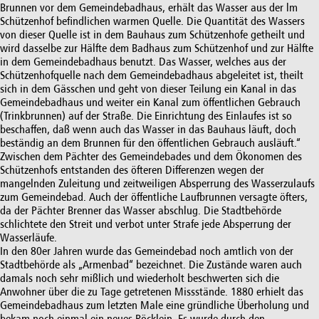
Brunnen vor dem Gemeindebadhaus, erhält das Wasser aus der lm
Schützenhof befindlichen warmen Quelle. Die Quantität des Wassers
von dieser Quelle ist in dem Bauhaus zum Schützenhofe getheilt und
wird dasselbe zur Hälfte dem Badhaus zum Schützenhof und zur Hälfte
in dem Gemeindebadhaus benutzt. Das Wasser, welches aus der
Schützenhofquelle nach dem Gemeindebadhaus abgeleitet ist, theilt
sich in dem Gässchen und geht von dieser Teilung ein Kanal in das
Gemeindebadhaus und weiter ein Kanal zum öffentlichen Gebrauch
(Trinkbrunnen) auf der Straße. Die Einrichtung des Einlaufes ist so
beschaffen, daß wenn auch das Wasser in das Bauhaus läuft, doch
beständig an dem Brunnen für den öffentlichen Gebrauch ausläuft.“
Zwischen dem Pächter des Gemeindebades und dem Ökonomen des
Schützenhofs entstanden des öfteren Differenzen wegen der
mangelnden Zuleitung und zeitweiligen Absperrung des Wasserzulaufs
zum Gemeindebad. Auch der öffentliche Laufbrunnen versagte öfters,
da der Pächter Brenner das Wasser abschlug. Die Stadtbehörde
schlichtete den Streit und verbot unter Strafe jede Absperrung der
Wasserläufe.
In den 80er Jahren wurde das Gemeindebad noch amtlich von der
Stadtbehörde als „Armenbad“ bezeichnet. Die Zustände waren auch
damals noch sehr mißlich und wiederholt beschwerten sich die
Anwohner über die zu Tage getretenen Missstände. 1880 erhielt das
Gemeindebadhaus zum letzten Male eine gründliche Überholung und