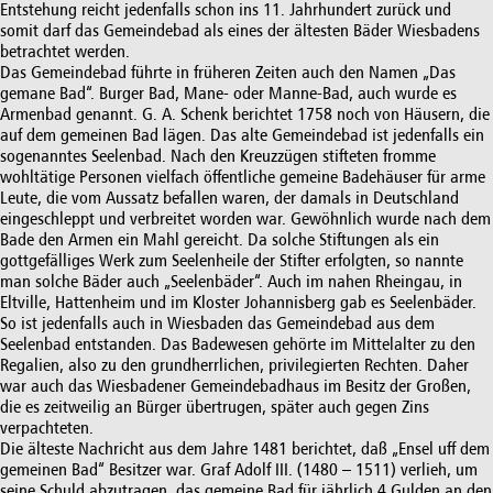
Entstehung reicht jedenfalls schon ins 11. Jahrhundert zurück und
somit darf das Gemeindebad als eines der ältesten Bäder Wiesbadens
betrachtet werden.
Das Gemeindebad führte in früheren Zeiten auch den Namen „Das
gemane Bad“. Burger Bad, Mane- oder Manne-Bad, auch wurde es
Armenbad genannt. G. A. Schenk berichtet 1758 noch von Häusern, die
auf dem gemeinen Bad lägen. Das alte Gemeindebad ist jedenfalls ein
sogenanntes Seelenbad. Nach den Kreuzzügen stifteten fromme
wohltätige Personen vielfach öffentliche gemeine Badehäuser für arme
Leute, die vom Aussatz befallen waren, der damals in Deutschland
eingeschleppt und verbreitet worden war. Gewöhnlich wurde nach dem
Bade den Armen ein Mahl gereicht. Da solche Stiftungen als ein
gottgefälliges Werk zum Seelenheile der Stifter erfolgten, so nannte
man solche Bäder auch „Seelenbäder“. Auch im nahen Rheingau, in
Eltville, Hattenheim und im Kloster Johannisberg gab es Seelenbäder.
So ist jedenfalls auch in Wiesbaden das Gemeindebad aus dem
Seelenbad entstanden. Das Badewesen gehörte im Mittelalter zu den
Regalien, also zu den grundherrlichen, privilegierten Rechten. Daher
war auch das Wiesbadener Gemeindebadhaus im Besitz der Großen,
die es zeitweilig an Bürger übertrugen, später auch gegen Zins
verpachteten.
Die älteste Nachricht aus dem Jahre 1481 berichtet, daß „Ensel uff dem
gemeinen Bad“ Besitzer war. Graf Adolf III. (1480 – 1511) verlieh, um
seine Schuld abzutragen, das gemeine Bad für jährlich 4 Gulden an den