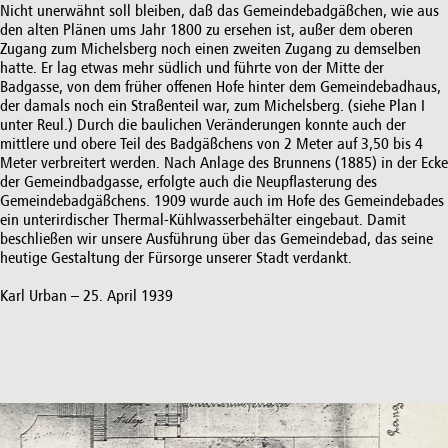
Nicht unerwähnt soll bleiben, daß das Gemeindebadgäßchen, wie aus
den alten Plänen ums Jahr 1800 zu ersehen ist, außer dem oberen
Zugang zum Michelsberg noch einen zweiten Zugang zu demselben
hatte. Er lag etwas mehr südlich und führte von der Mitte der
Badgasse, von dem früher offenen Hofe hinter dem Gemeindebadhaus,
der damals noch ein Straßenteil war, zum Michelsberg. (siehe Plan I
unter Reul.) Durch die baulichen Veränderungen konnte auch der
mittlere und obere Teil des Badgäßchens von 2 Meter auf 3,50 bis 4
Meter verbreitert werden. Nach Anlage des Brunnens (1885) in der Ecke
der Gemeindbadgasse, erfolgte auch die Neupflasterung des
Gemeindebadgäßchens. 1909 wurde auch im Hofe des Gemeindebades
ein unterirdischer Thermal-Kühlwasserbehälter eingebaut. Damit
beschließen wir unsere Ausführung über das Gemeindebad, das seine
heutige Gestaltung der Fürsorge unserer Stadt verdankt.
Karl Urban – 25. April 1939