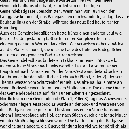
Gässchens und sein Baugelände wurde zum Teil von dem neuen
Gemeindebadhaus überbaut, zum Teil von der heutigen
Gemeindebadgasse überschnitten. Wenn man vor 1884 von der
Langgasse kommend, das Badegäßchen durchwanderte, so lag das alte
Bauhaus links an der Straße, während das neue Bad heute rechter
Hand liegt.
Auch das Gemeindbadgäßchen hatte früher einen anderen Lauf wie
heute. Die Umgestaltung läßt sich in ihrer Kompliziertheit nicht
eindeutig genug in Worten darstellen. Wir verweisen daher zunächst
auf die Planzeichnung I, die uns die Lage des früheren Badegäßchen
mit dem alten gemeinen Bad klar kennzeichnet.
Das Gemeindebadhaus bildete ein Eckhaus mit einem Stockwerk,
indem sich die Straße nach links wandte. Es stand also mit seiner
Hauptfront nach Nordosten. An der Nord-Westwand befand sich ein
Laufbrunnen für den öffentlichen Gebrauch (Plan I, Ziffer 2), der sein
Thermalwasser vom Schützenhof erhielt. Das alte Bauhaus hatte an
seiner Rückseite einen Hof mit einem Stallgebäude. Die eigene Quelle
des Gemeindebades ist auf Plan I unter Ziffer 4 eingezeichnet.
Nördlich von dem Gemeindebad (Plan 1, Ziffer 3) lag das Anwesen des
Schornsteinfegers Jersabeck. Es wurde an der Süd- und Westseite von
dem Badgäßchen begrenzt und bestand aus einem Vorderhaus und
einem Hintergebäude mit Hof, der nach Süden durch eine lange Mauer
von der Straße abgeschlossen wurde. Die Laufrichtung der Badgasse
war eine ganz andere, die Querverbindung lag viel weiter nördlich als