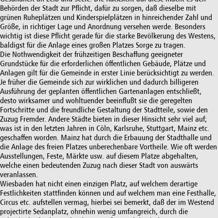
Behörden der Stadt zur Pflicht, dafür zu sorgen, daß dieselbe mit
grünen Ruheplätzen und Kinderspielplätzen in hinreichender Zahl und
Größe, in richtiger Lage und Anordnung versehen werde. Besonders
wichtig ist diese Pflicht gerade für die starke Bevölkerung des Westens,
baldigst für die Anlage eines großen Platzes Sorge zu tragen.
Die Nothwendigkeit der frühzeitigen Beschaffung geeigneter
Grundstücke für die erforderlichen öffentlichen Gebäude, Plätze und
Anlagen gilt für die Gemeinde in erster Linie berücksichtigt zu werden.
Je früher die Gemeinde sich zur wirklichen und dadurch billigeren
Ausführung der geplanten öffentlichen Gartenanlagen entschließt,
desto wirksamer und wohltuender beeinflußt sie die geregelten
Fortschritte und die freundliche Gestaltung der Stadtteile, sowie den
Zuzug Fremder. Andere Städte bieten in dieser Hinsicht sehr viel auf;
was ist in den letzten Jahren in Cöln, Karlsruhe, Stuttgart, Mainz etc.
geschaffen worden. Mainz hat durch die Erbauung der Stadthalle und
die Anlage des freien Platzes unberechenbare Vortheile. Wie oft werden
Ausstellungen, Feste, Märkte usw. auf diesem Platze abgehalten,
welche einen bedeutenden Zuzug nach dieser Stadt von auswärts
veranlassen.
Wiesbaden hat nicht einen einzigen Platz, auf welchem derartige
Festlichkeiten stattfinden können und auf welchem man eine Festhalle,
Circus etc. aufstellen vermag, hierbei sei bemerkt, daß der im Westend
projectirte Sedanplatz, ohnehin wenig umfangreich, durch die