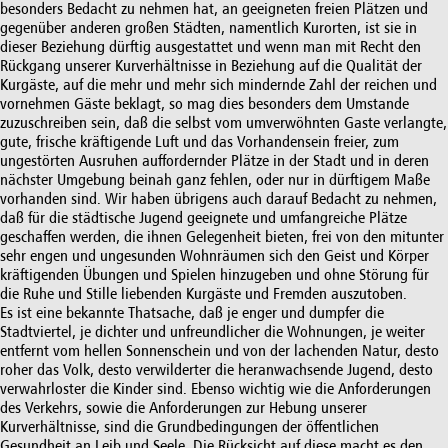
besonders Bedacht zu nehmen hat, an geeigneten freien Plätzen und
gegenüber anderen großen Städten, namentlich Kurorten, ist sie in
dieser Beziehung dürftig ausgestattet und wenn man mit Recht den
Rückgang unserer Kurverhältnisse in Beziehung auf die Qualität der
Kurgäste, auf die mehr und mehr sich mindernde Zahl der reichen und
vornehmen Gäste beklagt, so mag dies besonders dem Umstande
zuzuschreiben sein, daß die selbst vom umverwöhnten Gaste verlangte,
gute, frische kräftigende Luft und das Vorhandensein freier, zum
ungestörten Ausruhen auffordernder Plätze in der Stadt und in deren
nächster Umgebung beinah ganz fehlen, oder nur in dürftigem Maße
vorhanden sind. Wir haben übrigens auch darauf Bedacht zu nehmen,
daß für die städtische Jugend geeignete und umfangreiche Plätze
geschaffen werden, die ihnen Gelegenheit bieten, frei von den mitunter
sehr engen und ungesunden Wohnräumen sich den Geist und Körper
kräftigenden Übungen und Spielen hinzugeben und ohne Störung für
die Ruhe und Stille liebenden Kurgäste und Fremden auszutoben.
Es ist eine bekannte Thatsache, daß je enger und dumpfer die
Stadtviertel, je dichter und unfreundlicher die Wohnungen, je weiter
entfernt vom hellen Sonnenschein und von der lachenden Natur, desto
roher das Volk, desto verwilderter die heranwachsende Jugend, desto
verwahrloster die Kinder sind. Ebenso wichtig wie die Anforderungen
des Verkehrs, sowie die Anforderungen zur Hebung unserer
Kurverhältnisse, sind die Grundbedingungen der öffentlichen
Gesundheit an Leib und Seele. Die Rücksicht auf diese macht es den