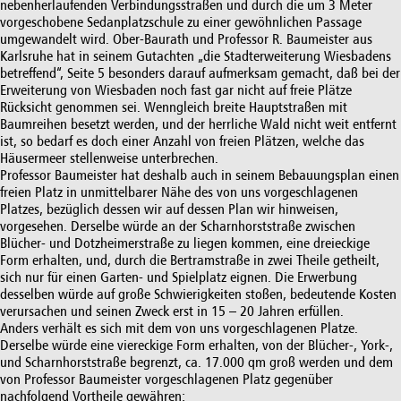
nebenherlaufenden Verbindungsstraßen und durch die um 3 Meter
vorgeschobene Sedanplatzschule zu einer gewöhnlichen Passage
umgewandelt wird. Ober-Baurath und Professor R. Baumeister aus
Karlsruhe hat in seinem Gutachten „die Stadterweiterung Wiesbadens
betreffend“, Seite 5 besonders darauf aufmerksam gemacht, daß bei der
Erweiterung von Wiesbaden noch fast gar nicht auf freie Plätze
Rücksicht genommen sei. Wenngleich breite Hauptstraßen mit
Baumreihen besetzt werden, und der herrliche Wald nicht weit entfernt
ist, so bedarf es doch einer Anzahl von freien Plätzen, welche das
Häusermeer stellenweise unterbrechen.
Professor Baumeister hat deshalb auch in seinem Bebauungsplan einen
freien Platz in unmittelbarer Nähe des von uns vorgeschlagenen
Platzes, bezüglich dessen wir auf dessen Plan wir hinweisen,
vorgesehen. Derselbe würde an der Scharnhorststraße zwischen
Blücher- und Dotzheimerstraße zu liegen kommen, eine dreieckige
Form erhalten, und, durch die Bertramstraße in zwei Theile getheilt,
sich nur für einen Garten- und Spielplatz eignen. Die Erwerbung
desselben würde auf große Schwierigkeiten stoßen, bedeutende Kosten
verursachen und seinen Zweck erst in 15 – 20 Jahren erfüllen.
Anders verhält es sich mit dem von uns vorgeschlagenen Platze.
Derselbe würde eine viereckige Form erhalten, von der Blücher-, York-,
und Scharnhorststraße begrenzt, ca. 17.000 qm groß werden und dem
von Professor Baumeister vorgeschlagenen Platz gegenüber
nachfolgend Vortheile gewähren: