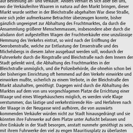
auf Bestellung an- und verkauft. Anders verhält es sich aber bei uns,
wo die Verkäuferihre Waaren in natura auf den Markt bringen, dieser
Markt wurde seither in der Bleichstraße abgehalten War diese Straße,
wie sich jeder aufmerksame Betrachter überzeugen konnte, bisher
gänzlich ungeeignet zur Abhaltung des Fruchtmarktes, da durch die
Ansammlung größerer Menschenmassen, insbesondere aber durch die
alsdann dort aufgestellten Wagen der Fruchtverkäufer eine unzulässige
Hemmung des Verkehrs eintrat, so wird nach der Eröffnung der
Seerobenstraße, welche zur Entlastung der Emserstraße und des
Michelsbergs in diesem Jahre ausgebaut werden soll, wodurch der
Fuhrverkehr durch die Ringstraße und Bleichstraße nach dem Innern der
Stadt gelenkt wird, die Abhaltung des Fruchtmarktes in der
Bleichstraße unmöglich, und die Polizeibehörde, die ohnehin schon bei
der bisherigen Einrichtung oft hemmend auf den Verkehr einwirkte und
einwirken mußte, sicherlich zu einem Verbote, in der Bleichstraße den
Markt abzuhalten, genöthigt. Dagegen wird durch die Abhaltung des
Marktes auf dem von uns vorgeschlagenen Platze die Errichtung einer
Waage und eines Wiegehäuschens möglich, es werden viele Klage
verstummen; das lästige und verkehrstörende Hin- und Herfahren nach
der Waage in der Neugasse wird aufhören, die von auswärts
kommenden Verkäufer würden nicht zur Stadt hinausgedrängt und sie
könnten ihre Fuhrwerke auf dem Platze unter Aufsicht belassen und
ihre Einkäufe in der Stadt besorgen, anstatt nunmehr genöthigt zu sein,
mit ihrem Fuhrwerke den viel zu engen Mauritiusplatz zu überlasten