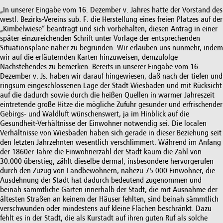
„In unserer Eingabe vom 16. Dezember v. Jahres hatte der Vorstand des
westl. Bezirks-Vereins sub. F. die Herstellung eines freien Platzes auf der
„Kimbelwiese“ beantragt und sich vorbehalten, diesen Antrag in einer
später einzureichenden Schrift unter Vorlage der entsprechenden
Situationspläne näher zu begründen. Wir erlauben uns nunmehr, indem
wir auf die erläuternden Karten hinzuweisen, demzufolge
Nachstehendes zu bemerken. Bereits in unserer Eingabe vom 16.
Dezember v. Js. haben wir darauf hingewiesen, daß nach der tiefen und
ringsum eingeschlossenen Lage der Stadt Wiesbaden und mit Rücksicht
auf die dadurch sowie durch die heißen Quellen in warmer Jahreszeit
eintretende große Hitze die mögliche Zufuhr gesunder und erfrischender
Gebirgs- und Waldluft wünschenswert, ja im Hinblick auf die
Gesundheit-Verhältnisse der Einwohner notwendig sei. Die localen
Verhältnisse von Wiesbaden haben sich gerade in dieser Beziehung seit
den letzten Jahrzehnten wesentlich verschlimmert. Während im Anfang
der 1860er Jahre die Einwohnerzahl der Stadt kaum die Zahl von
30.000 überstieg, zählt dieselbe dermal, insbesondere hervorgerufen
durch den Zuzug von Landbewohnern, nahezu 75.000 Einwohner, die
Ausdehnung der Stadt hat dadurch bedeutend zugenommen und
beinah sämmtliche Gärten innerhalb der Stadt, die mit Ausnahme der
ältesten Straßen an keinem der Häuser fehlten, sind beinah sämmtlich
verschwunden oder mindestens auf kleine Flächen beschränkt. Dazu
fehlt es in der Stadt, die als Kurstadt auf ihren guten Ruf als solche